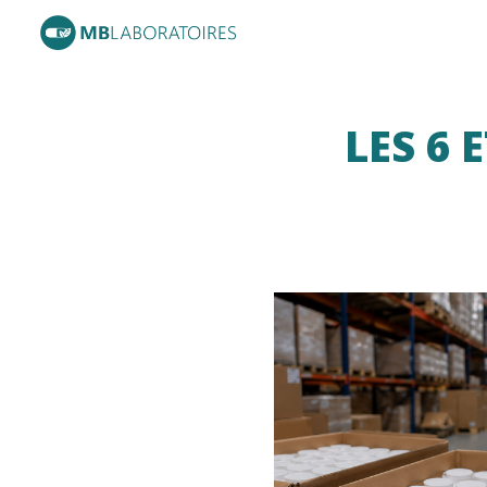
Passer
au
contenu
LES 6 