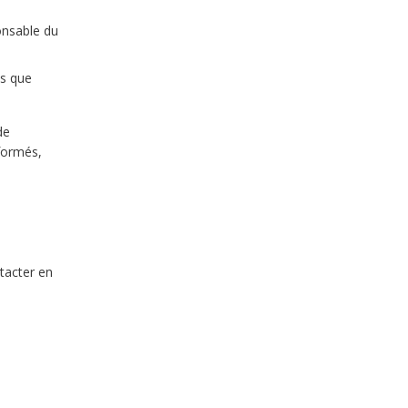
onsable du
ns que
de
formés,
a
tacter en