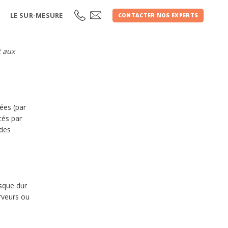
LE SUR-MESURE
CONTACTER NOS EXPERTS
t aux
iées (par
cés par
 des
isque dur
rveurs ou