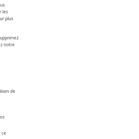
ous
 les
ur plus
 supprimez
ez notre
mbien de
vos
 ce